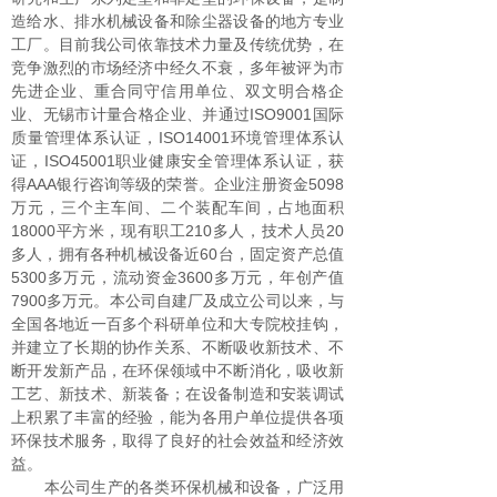
造给水、排水机械设备和除尘器设备的地方专业
工厂。目前我公司依靠技术力量及传统优势，在
竞争激烈的市场经济中经久不衰，多年被评为市
先进企业、重合同守信用单位、双文明合格企
业、无锡市计量合格企业、并通过ISO9001国际
质量管理体系认证，ISO14001环境管理体系认
证，ISO45001职业健康安全管理体系认证，获
得AAA银行咨询等级的荣誉。企业注册资金5098
万元，三个主车间、二个装配车间，占地面积
18000平方米，现有职工210多人，技术人员20
多人，拥有各种机械设备近60台，固定资产总值
5300多万元，流动资金3600多万元，年创产值
7900多万元。本公司自建厂及成立公司以来，与
全国各地近一百多个科研单位和大专院校挂钩，
并建立了长期的协作关系、不断吸收新技术、不
断开发新产品，在环保领域中不断消化，吸收新
工艺、新技术、新装备；在设备制造和安装调试
上积累了丰富的经验，能为各用户单位提供各项
环保技术服务，取得了良好的社会效益和经济效
益。
本公司生产的各类环保机械和设备，广泛用